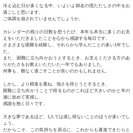
冷え込む日が多くなる中、いよいよ師走の慌ただしさの中をお
過ごしと思います。
ご体調を崩されていませんでしょうか。
カレンダーの残りの日数を想うたび、本年も本当に多くのお支
えをいただきましたことを心から感謝する毎日です。
さまざまな困難を経験し、それらから学んだことの多い1年でし
た。
また、困難に立ち向かおうとするとき、お支えくださる方のあ
りがたさをお教えいただいた一年でもありました。
何事も、難なく過ごすことが良いのかもしれません。
しかし、より精進を重ね、強さを持とうとするとき、
困難に立ち向かうことで得るものがこれほど大きいのかと年の
瀬に改めて実感し、
感謝を抱く日々です。
大きな夢であるほど、1人では成し得ないことのほうが多いでし
ょう。
だからこそ、この気持ちを原点に、これからも邁進できたらと