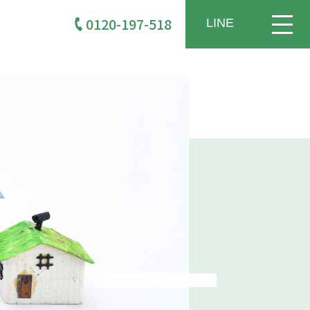
0120-197-518
LINE