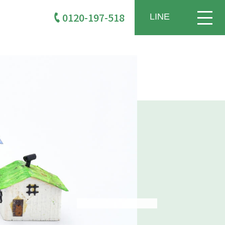
0120-197-518
LINE