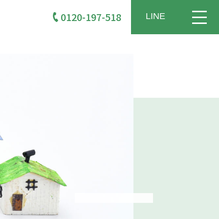
0120-197-518
LINE