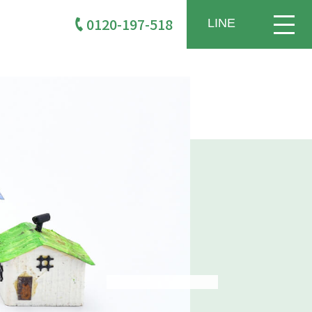
0120-197-518
LINE